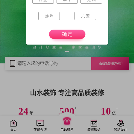
蚌 埠
六 安
山水装饰 专注高品质装修
24
500
+
10
+
年
亿
专注高品质装修
设计师
年产值
安徽
装饰引领者
安徽
设计领先
安徽
纳税额领先
首页
在线咨询
电话联系
装修报价
预约设计