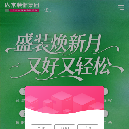
合肥
合 肥
阜 阳
芜 湖