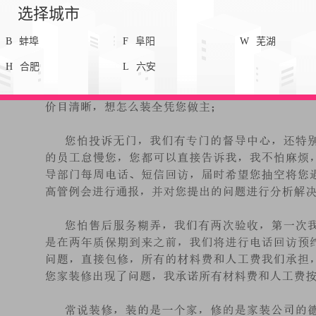
选择城市
B
蚌埠
F
阜阳
W
芜湖
H
合肥
L
六安