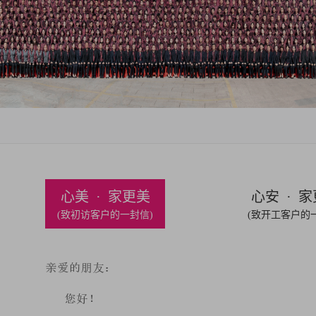
心美 · 家更美
心安 · 
(致初访客户的一封信)
(致开工客户的