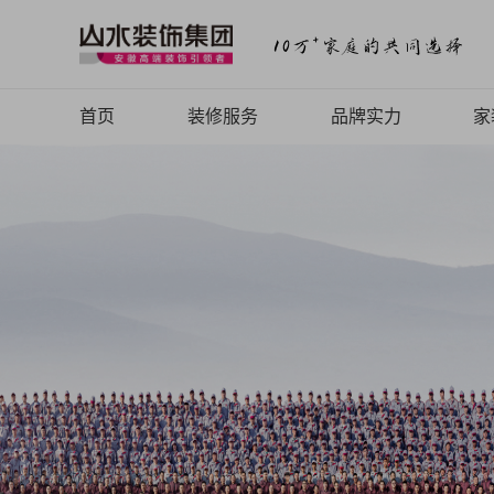
首页
装修服务
品牌实力
家
山水Top高端设计
品牌介绍
山水全案定制
品牌历程
山水全案整装
品牌文化
山水焕新快装
品牌荣誉
山水FC软装
山水动态
山水视频
致客户的信