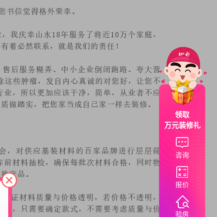
领取
万元装修礼
咨询
报价
验房