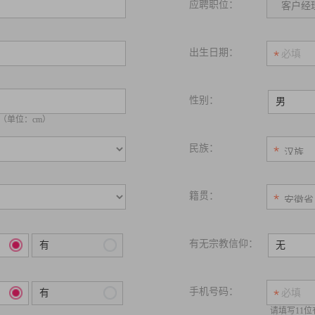
应聘职位：
出生日期：
性别：
男
（单位：cm）
民族：
籍贯：
有无宗教信仰：
有
无
手机号码：
有
请填写11