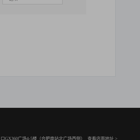
GX360广场4-5楼（合肥南站北广场西侧）
查看店面地址 >