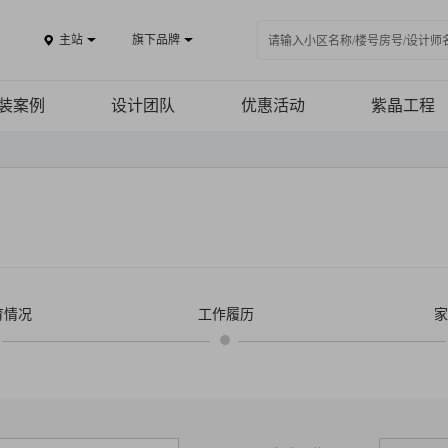
主站
旗下品牌
装案例
设计团队
优惠活动
紫晶工程
案例品鉴
免费报价
施工工艺
精品案例
施工团队
全景VR
品质保障
热装楼盘
育情况
工作履历
家