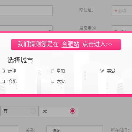
现住址：
最常用的
：
求职渠道
我们猜测您是在
合肥站
点击进入>>
是否失信人员:
无
选择城市
的经历：
是
否
B
蚌埠
F
阜阳
W
芜湖
H
合肥
L
六安
体岗位、工作时间：
有
无
关系：
所在部门：