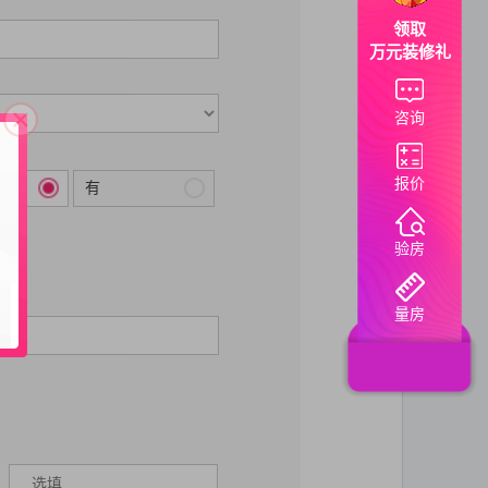
领取
万元装修礼
咨询
报价
有
验房
量房