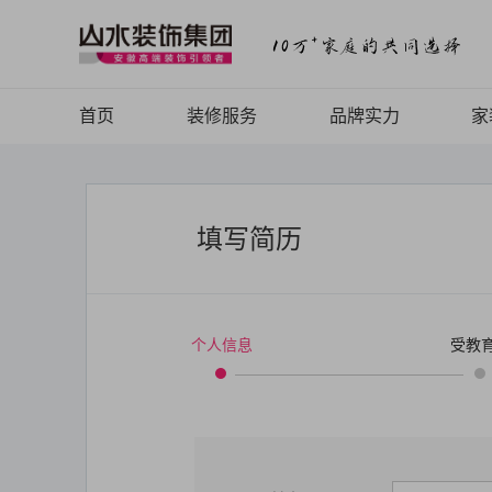
首页
装修服务
品牌实力
家
山水Top高端设计
品牌介绍
山水全案定制
品牌历程
填写简历
山水全案整装
品牌文化
山水焕新快装
品牌荣誉
个人信息
受教
山水FC软装
山水动态
山水视频
致客户的信