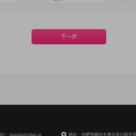
下一步
anshui@sshui.cn
地址：合肥市徽州大道与龙川路交叉口