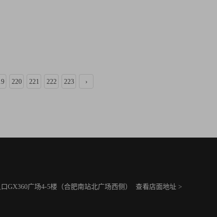
19
220
221
222
223
›
GX360广场4-5楼（合肥南站北广场西侧）
查看店面地址 >