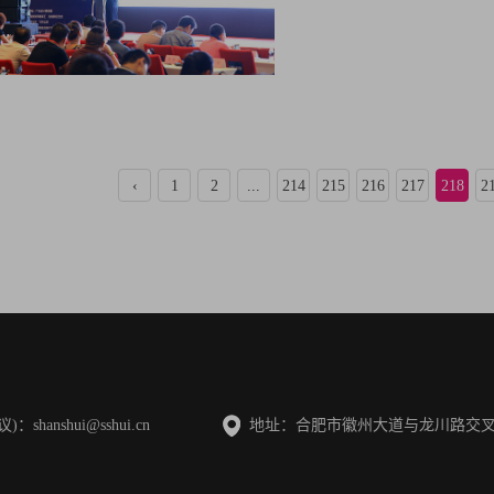
‹
1
2
...
214
215
216
217
218
2
anshui@sshui.cn
地址：合肥市徽州大道与龙川路交叉口