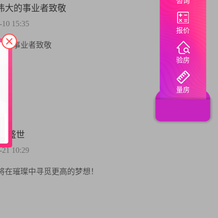
咨询
伟大的事业者致敬
0 15:35
报价
大的事业者致敬
验房
量房
辉煌盛世
1 10:29
将在璀璨中寻觅更高的梦想！