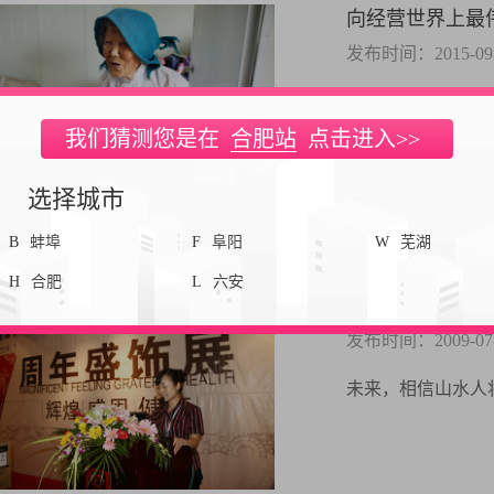
向经营世界上最
发布时间：2015-09-1
向经营世界上最伟
我们猜测您是在
合肥站
点击进入>>
选择城市
B
蚌埠
F
阜阳
W
芜湖
H
合肥
L
六安
盛饰展 展七年
发布时间：2009-07-2
未来，相信山水人