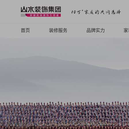
首页
装修服务
品牌实力
家
山水Top高端设计
品牌介绍
山水全案定制
品牌历程
山水全案整装
品牌文化
山水焕新快装
品牌荣誉
山水FC软装
山水动态
山水视频
致客户的信